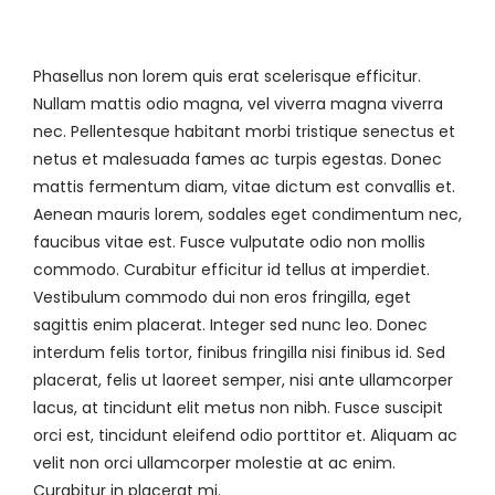
Phasellus non lorem quis erat scelerisque efficitur.
Nullam mattis odio magna, vel viverra magna viverra
nec. Pellentesque habitant morbi tristique senectus et
netus et malesuada fames ac turpis egestas. Donec
mattis fermentum diam, vitae dictum est convallis et.
Aenean mauris lorem, sodales eget condimentum nec,
faucibus vitae est. Fusce vulputate odio non mollis
commodo. Curabitur efficitur id tellus at imperdiet.
Vestibulum commodo dui non eros fringilla, eget
sagittis enim placerat. Integer sed nunc leo. Donec
interdum felis tortor, finibus fringilla nisi finibus id. Sed
placerat, felis ut laoreet semper, nisi ante ullamcorper
lacus, at tincidunt elit metus non nibh. Fusce suscipit
orci est, tincidunt eleifend odio porttitor et. Aliquam ac
velit non orci ullamcorper molestie at ac enim.
Curabitur in placerat mi.